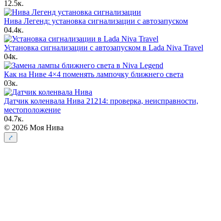
1
2.5к.
Нива Легенд: установка сигнализации с автозапуском
0
4.4к.
Установка сигнализации с автозапуском в Lada Niva Travel
0
4к.
Как на Ниве 4×4 поменять лампочку ближнего света
0
3к.
Датчик коленвала Нива 21214: проверка, неисправности,
местоположение
0
4.7к.
© 2026 Моя Нива