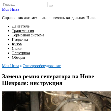
Перейти
Search
к
for:
Моя Нива
содержанию
Справочник автомеханика в помощь владельцам Нивы
Двигатель
Трансмиссия
Тормозная система
Подвеска
Кузов
Салон
Электрика
Обзоры
Моя Нива
»
Электрооборудование
Замена ремня генератора на Ниве
Шевроле: инструкция