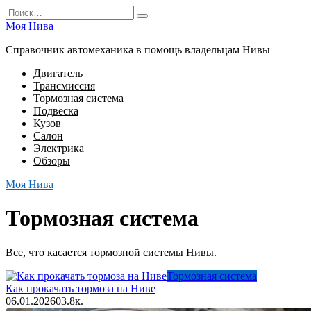
Перейти
Search
к
for:
Моя Нива
содержанию
Справочник автомеханика в помощь владельцам Нивы
Двигатель
Трансмиссия
Тормозная система
Подвеска
Кузов
Салон
Электрика
Обзоры
Моя Нива
Тормозная система
Все, что касается тормозной системы Нивы.
Тормозная система
Как прокачать тормоза на Ниве
06.01.2026
0
3.8к.