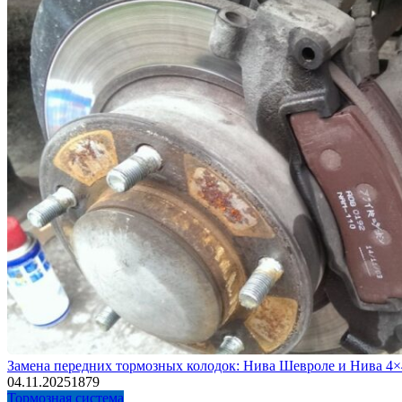
Замена передних тормозных колодок: Нива Шевроле и Нива 4×
04.11.2025
1
879
Тормозная система