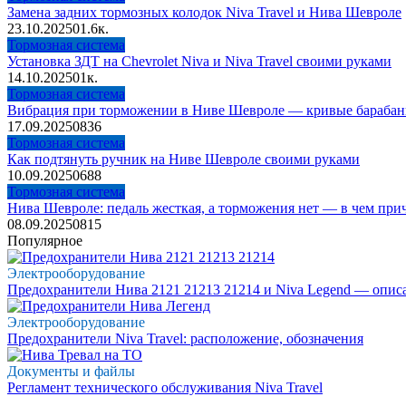
Замена задних тормозных колодок Niva Travel и Нива Шевроле
23.10.2025
0
1.6к.
Тормозная система
Установка ЗДТ на Chevrolet Niva и Niva Travel своими руками
14.10.2025
0
1к.
Тормозная система
Вибрация при торможении в Ниве Шевроле — кривые бараба
17.09.2025
0
836
Тормозная система
Как подтянуть ручник на Ниве Шевроле своими руками
10.09.2025
0
688
Тормозная система
Нива Шевроле: педаль жесткая, а торможения нет — в чем при
08.09.2025
0
815
Популярное
Электрооборудование
Предохранители Нива 2121 21213 21214 и Niva Legend — опис
Электрооборудование
Предохранители Niva Travel: расположение, обозначения
Документы и файлы
Регламент технического обслуживания Niva Travel