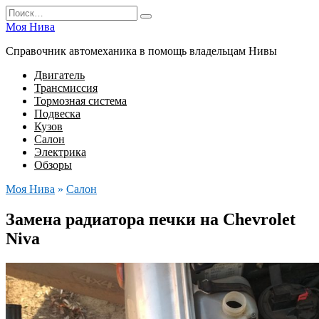
Перейти
Search
к
for:
Моя Нива
содержанию
Справочник автомеханика в помощь владельцам Нивы
Двигатель
Трансмиссия
Тормозная система
Подвеска
Кузов
Салон
Электрика
Обзоры
Моя Нива
»
Салон
Замена радиатора печки на Chevrolet
Niva