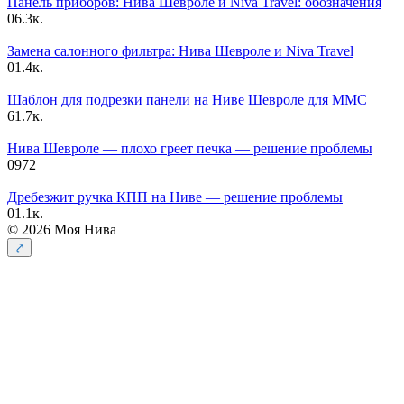
Панель приборов: Нива Шевроле и Niva Travel: обозначения
0
6.3к.
Замена салонного фильтра: Нива Шевроле и Niva Travel
0
1.4к.
Шаблон для подрезки панели на Ниве Шевроле для ММС
6
1.7к.
Нива Шевроле — плохо греет печка — решение проблемы
0
972
Дребезжит ручка КПП на Ниве — решение проблемы
0
1.1к.
© 2026 Моя Нива