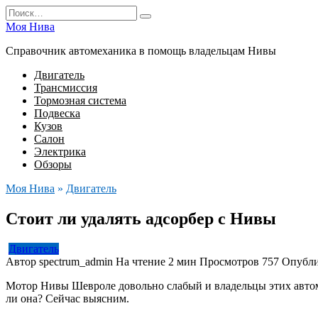
Перейти
Search
к
for:
Моя Нива
содержанию
Справочник автомеханика в помощь владельцам Нивы
Двигатель
Трансмиссия
Тормозная система
Подвеска
Кузов
Салон
Электрика
Обзоры
Моя Нива
»
Двигатель
Стоит ли удалять адсорбер с Нивы
Двигатель
Автор
spectrum_admin
На чтение
2 мин
Просмотров
757
Опубли
Мотор Нивы Шевроле довольно слабый и владельцы этих автомоб
ли она? Сейчас выясним.