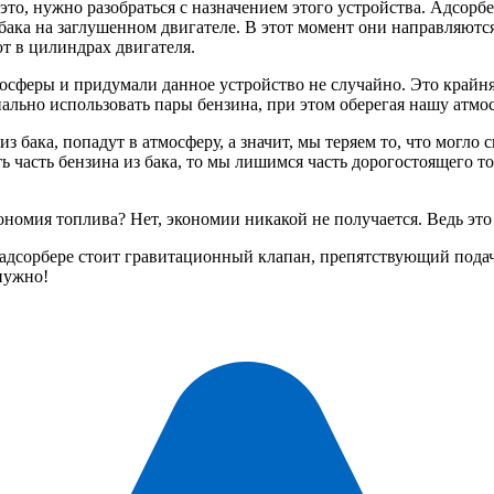
это, нужно разобраться с назначением этого устройства. Адсор
ака на заглушенном двигателе. В этот момент они направляются в
т в цилиндрах двигателя.
осферы и придумали данное устройство не случайно. Это крайняя
нально использовать пары бензина, при этом оберегая нашу атмос
з бака, попадут в атмосферу, а значит, мы теряем то, что могло 
ть часть бензина из бака, то мы лишимся часть дорогостоящего т
ономия топлива? Нет, экономии никакой не получается. Ведь эт
в адсорбере стоит гравитационный клапан, препятствующий подач
нужно!