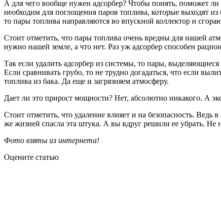
А для чего вообще нужен адсорбер? Чтобы понять, поможет ли 
необходим для поглощения паров топлива, которые выходят из б
то пары топлива направляются во впускной коллектор и сгораю
Стоит отметить, что пары топлива очень вредны для нашей атм
нужно нашей земле, а что нет. Раз уж адсорбер способен рацио
Так если удалить адсорбер из системы, то пары, выделяющиеся и
Если сравнивать грубо, то не трудно догадаться, что если выли
топлива из бака. Да еще и загрязняем атмосферу.
Дает ли это прирост мощности? Нет, абсолютно никакого. А эк
Стоит отметить, что удаление влияет и на безопасность. Ведь 
же жизней спасла эта штука. А вы вдруг решили ее убрать. Не 
Фото взяты из интернета!
Оцените статью