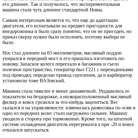
его длиннее. Так и получилось, что экспериментальная
машина стала чуть длиннее стандартной Нивы.
Самым интересным является то, что еще до адаптации
двигателя, его испытывали на предмет пригодности для
внедорожника и было сразу понятно, что он не пригоден, но
приказ сверху нужно было исполнять, поэтому выбора не
было.
Нос стал длиннее на 65 миллиметров, масляный поддон
упирался в передний мост и его пришлось изготовить по-
новому. Запасное колесо переехало в багажник и съело
полезное пространство, генератор был Г221 с переходниками
под проводку, переделан привод сцепления, да и карбюратор
установили тоже ВАЗовский.
Машина стала тяжелее и менее динамичной. Ухудшились ее
показатели на бездорожье, а низкорасположенный масляный
фильтр и вовсе грозился за что-нибудь зацепиться. Вес
сказался и на управляемости: изменилась развесовка по осям и
одно из передних колес стало нагружено сильнее. Машину
уводило в сторону при торможении. Кроме того, на штатной
системе охлаждения двигатель перегревался а при -20 и вовсе
отказался запускаться.