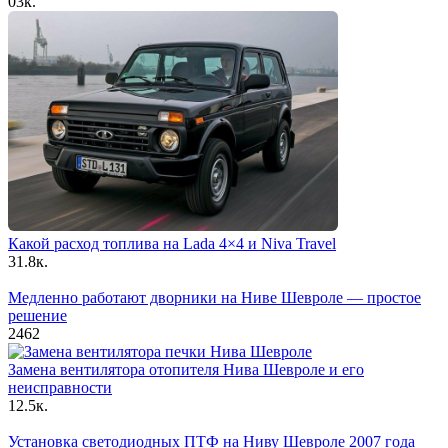
0
3к.
Какой расход топлива на Lada 4×4 и Niva Travel
3
1.8к.
Медленно работают дворники на Ниве Шевроле — простое
решение
2
462
Замена вентилятора отопителя Нива Шевроле и его
неисправности
1
2.5к.
Установка светодиодных ПТФ на Ниву Шевроле 2007 года