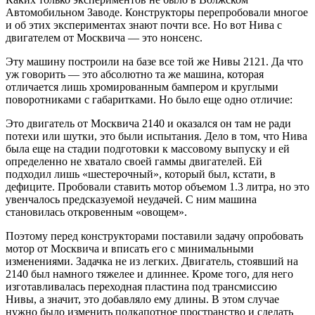
Автомобильном Заводе. Конструкторы перепробовали многое
и об этих экспериментах знают почти все. Но вот Нива с
двигателем от Москвича — это нонсенс.
Эту машину построили на базе все той же Нивы 2121. Да что
уж говорить — это абсолютно та же машина, которая
отличается лишь хромированным бампером и круглыми
поворотниками с габаритками. Но было еще одно отличие:
Это двигатель от Москвича 2140 и оказался он там не ради
потехи или шутки, это были испытания. Дело в том, что Нива
была еще на стадии подготовки к массовому выпуску и ей
определенно не хватало своей гаммы двигателей. Ей
подходил лишь «шестерочный», который был, кстати, в
дефиците. Пробовали ставить мотор объемом 1.3 литра, но это
увенчалось предсказуемой неудачей. С ним машина
становилась откровенным «овощем».
Поэтому перед конструкторами поставили задачу опробовать
мотор от Москвича и вписать его с минимальными
изменениями. Задачка не из легких. Двигатель, стоявший на
2140 был намного тяжелее и длиннее. Кроме того, для него
изготавливалась переходная пластина под трансмиссию
Нивы, а значит, это добавляло ему длины. В этом случае
нужно было изменить подкапотное пространство и сделать