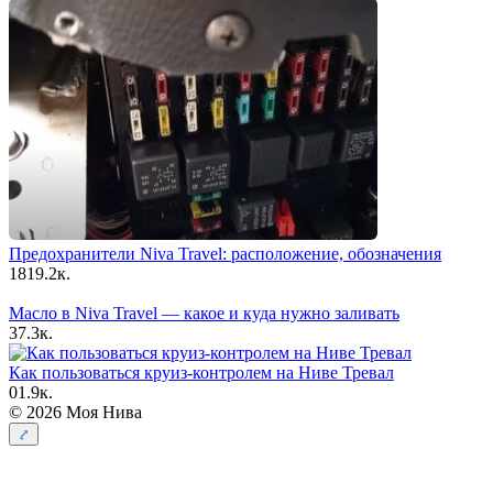
Предохранители Niva Travel: расположение, обозначения
18
19.2к.
Масло в Niva Travel — какое и куда нужно заливать
3
7.3к.
Как пользоваться круиз-контролем на Ниве Тревал
0
1.9к.
© 2026 Моя Нива