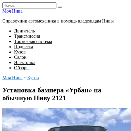
Перейти
Search
к
for:
Моя Нива
содержанию
Справочник автомеханика в помощь владельцам Нивы
Двигатель
Трансмиссия
Тормозная система
Подвеска
Кузов
Салон
Электрика
Обзоры
Моя Нива
»
Кузов
Установка бампера «Урбан» на
обычную Ниву 2121