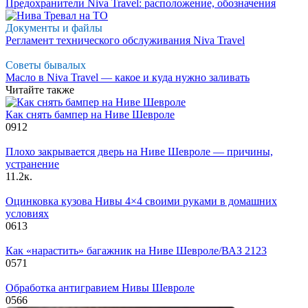
Предохранители Niva Travel: расположение, обозначения
Документы и файлы
Регламент технического обслуживания Niva Travel
Советы бывалых
Масло в Niva Travel — какое и куда нужно заливать
Читайте также
Как снять бампер на Ниве Шевроле
0
912
Плохо закрывается дверь на Ниве Шевроле — причины,
устранение
1
1.2к.
Оцинковка кузова Нивы 4×4 своими руками в домашних
условиях
0
613
Как «нарастить» багажник на Ниве Шевроле/ВАЗ 2123
0
571
Обработка антигравием Нивы Шевроле
0
566